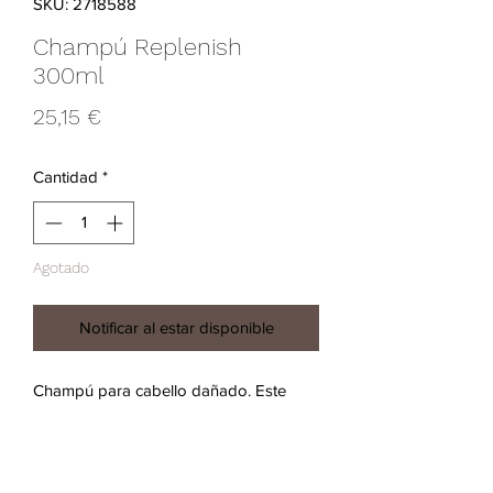
SKU: 2718588
Champú Replenish
300ml
Precio
25,15 €
Cantidad
*
Agotado
Notificar al estar disponible
Champú para cabello dañado. Este 
agradable y nutritivo champú de aroma 
amaderado fortalece el cabello dañado. 
Limpia el cabello tratado dañado o 
frágil y fortalece la fibra capilar. Fórmula 