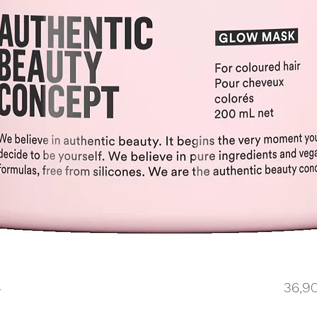
l
36,9