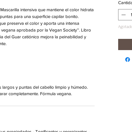
Cantid
Mascarilla intensiva que mantiene el color hidrata 
 puntas para una superficie capilar bonito. 
e preserva el color y aporta una intensa 
Agotad
la vegana aprobada por la Vegan Society™. Libro 
ia del Guar catiónico mejora la peinabilidad y 
nte.
os largos y puntas del cabello limpio y húmedo.
clarar completamente. Fórmula vegana.
 propiedades - Tonificantes y energizantes -