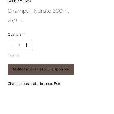
SKU: 2718604
Champú Hydrate 300ml
Price
25,15 €
Quantitat
*
Esgotat
Notifica'm quan estigui disponible
Champú para cabello seco. Este 
agradable champú transparente de 
aroma afrutado devuelve elasticidad y 
brillo al cabello normal a seco o rizado. 
Fórmula vegana aprobada por la 
Vegan Society ™. Libre de parabenos y 