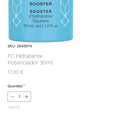
SKU: 2643974
FC Hidratante
Potenciador 30ml
Price
17,20 €
Quantitat
*
Esgotat