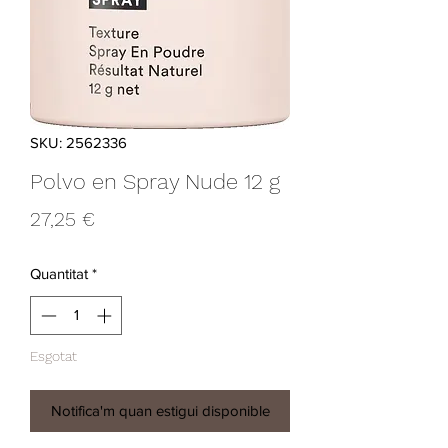
SKU: 2562336
Polvo en Spray Nude 12 g
Price
27,25 €
Quantitat
*
Esgotat
Notifica'm quan estigui disponible