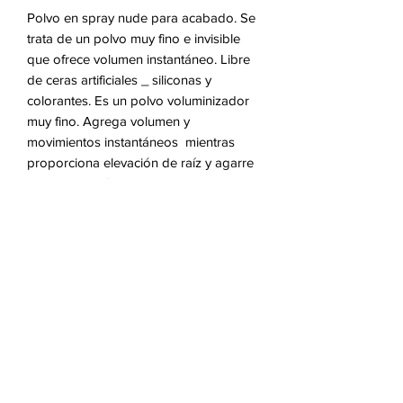
Polvo en spray nude para acabado. Se 
trata de un polvo muy fino e invisible 
que ofrece volumen instantáneo. Libre 
de ceras artificiales _ siliconas y 
colorantes. Es un polvo voluminizador 
muy fino. Agrega volumen y 
movimientos instantáneos  mientras 
proporciona elevación de raíz y agarre 
suave. Para efectos de textura seca y 
acabado sin esfuerzo. La fórmula deja 
el cabello con una sensación libre y 
agradable y facilita la forma y 
separacion del mismo. Fórmula vegana 
aprobada por la Vegan Society ™. Libre 
de parabenos y siliconas.
Instruccions d'us.