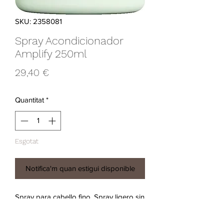
SKU: 2358081
Spray Acondicionador
Amplify 250ml
Price
29,40 €
Quantitat
*
Esgotat
Notifica'm quan estigui disponible
Spray para cabello fino. Spray ligero sin 
aclarado de aroma cítrico que 
desenreda e hidrata el cabello fino a 